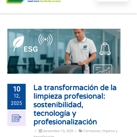
La transformación de la
10
limpieza profesional:
12,
2025
sostenibilidad,
tecnología y
profesionalización
/
desembre 10, 2025
/
Formacion
,
Higiene y
desinfección