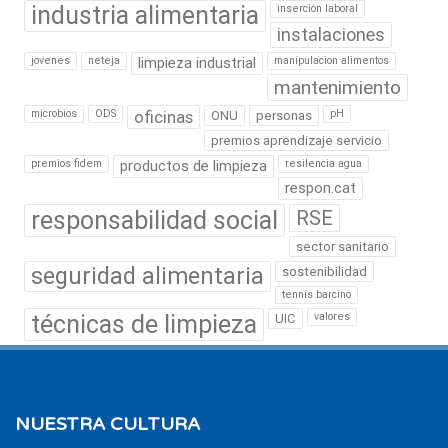
industria alimentaria
inserción laboral
instalaciones
jovenes
neteja
limpieza industrial
manipulacion alimentos
mantenimiento
microbios
ODS
oficinas
pH
ONU
personas
premios aprendizaje servicio
premios fidem
productos de limpieza
resilencia agua
respon.cat
responsabilidad social
RSE
sector sanitario
seguridad alimentaria
sostenibilidad
tennis barcino
técnicas de limpieza
valores
UIC
NUESTRA CULTURA