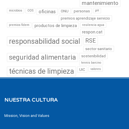
mantenimiento
microbios
ODS
oficinas
pH
ONU
personas
premios aprendizaje servicio
premios fidem
productos de limpieza
resilencia agua
respon.cat
responsabilidad social
RSE
sector sanitario
seguridad alimentaria
sostenibilidad
tennis barcino
técnicas de limpieza
valores
UIC
NUESTRA CULTURA
Mission, Vision and Values