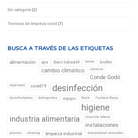
Sin categoría
(2)
Tecnicas de limpieza covid
(7)
BUSCA A TRAVÉS DE LAS ETIQUETAS
alimentación
becas
aps
Banc Sabadell
biofilm
cambio climático
comercio
Conde Godó
desinfección
copersona
covid19
desinfectantes
detergentes
fidem
Fundació Barça
equipo
higiene
industria alimentaria
inserción laboral
instalaciones
jovenes
cleaning
limpieza industrial
manipulacion alimentos