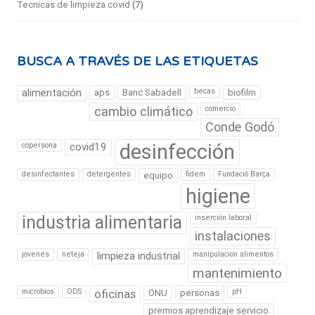
Tecnicas de limpieza covid
(7)
BUSCA A TRAVÉS DE LAS ETIQUETAS
alimentación
becas
aps
Banc Sabadell
biofilm
cambio climático
comercio
Conde Godó
desinfección
copersona
covid19
desinfectantes
detergentes
fidem
Fundació Barça
equipo
higiene
industria alimentaria
inserción laboral
instalaciones
jovenes
neteja
limpieza industrial
manipulacion alimentos
mantenimiento
microbios
ODS
oficinas
pH
ONU
personas
premios aprendizaje servicio