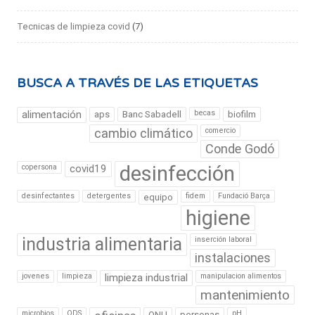
Tecnicas de limpieza covid
(7)
BUSCA A TRAVÉS DE LAS ETIQUETAS
alimentación
becas
aps
Banc Sabadell
biofilm
cambio climático
comercio
Conde Godó
desinfección
copersona
covid19
desinfectantes
detergentes
fidem
Fundació Barça
equipo
higiene
industria alimentaria
inserción laboral
instalaciones
jovenes
limpieza
limpieza industrial
manipulacion alimentos
mantenimiento
microbios
ODS
pH
ONU
personas