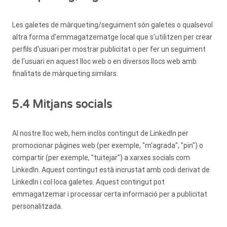
Les galetes de màrqueting/seguiment són galetes o qualsevol
altra forma d'emmagatzematge local que s'utilitzen per crear
perfils d'usuari per mostrar publicitat o per fer un seguiment
de l'usuari en aquest lloc web o en diversos llocs web amb
finalitats de màrqueting similars.
5.4 Mitjans socials
Al nostre lloc web, hem inclòs contingut de LinkedIn per
promocionar pàgines web (per exemple, "m'agrada", "pin") o
compartir (per exemple, "tuitejar") a xarxes socials com
LinkedIn. Aquest contingut està incrustat amb codi derivat de
LinkedIn i col·loca galetes. Aquest contingut pot
emmagatzemar i processar certa informació per a publicitat
personalitzada.