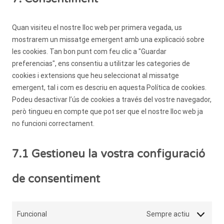
#!trpst#trp-
gettext-
Quan visiteu el nostre lloc web per primera vegada, us
data-
mostrarem un missatge emergent amb una explicació sobre
trpgettextori
les cookies. Tan bon punt com feu clic a "Guardar
preferencias", ens consentiu a utilitzar les categories de
cookies i extensions que heu seleccionat al missatge
emergent, tal i com es descriu en aquesta Política de cookies.
Podeu desactivar l’ús de cookies a través del vostre navegador,
però tingueu en compte que pot ser que el nostre lloc web ja
no funcioni correctament.
7.1 Gestioneu la vostra configuració
de consentiment
Funcional
Sempre actiu