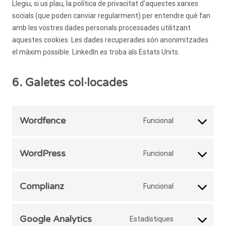
Llegiu, si us plau, la política de privacitat d'aquestes xarxes
socials (que poden canviar regularment) per entendre què fan
amb les vostres dades personals processades utilitzant
aquestes cookies. Les dades recuperades són anonimitzades
el màxim possible. LinkedIn es troba als Estats Units.
6. Galetes col·locades
Wordfence
Funcional
Consent
to
service
WordPress
Funcional
Consent
wordfence
to
service
Complianz
Funcional
Consent
wordpress
to
service
Google Analytics
Estadístiques
Consent