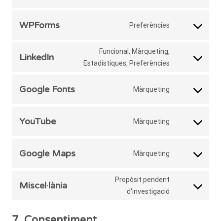
complianz
to
service
WPForms
Preferències
Consent
google-
to
analytics
Funcional, Màrqueting,
service
LinkedIn
Consent
Estadístiques, Preferències
wpforms
to
service
Google Fonts
Màrqueting
Consent
linkedin
to
service
YouTube
Màrqueting
Consent
google-
to
fonts
service
Google Maps
Màrqueting
Consent
youtube
to
Propòsit pendent
service
Miscel·lània
Consent
d'investigació
google-
to
maps
service
7. Consentiment