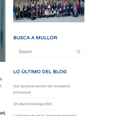
BUSCA A MULLOR
Search
for:
LO ÚLTIMO DEL BLOG
os
n
Qué aporta un servicio de conserjería
profesional
UIC Alumni Evenings 2026
ad,
La limpieza en altura: clave para mantener