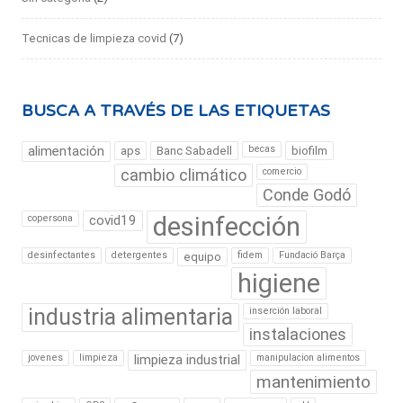
Tecnicas de limpieza covid
(7)
BUSCA A TRAVÉS DE LAS ETIQUETAS
alimentación
becas
aps
Banc Sabadell
biofilm
cambio climático
comercio
Conde Godó
desinfección
copersona
covid19
desinfectantes
detergentes
fidem
Fundació Barça
equipo
higiene
industria alimentaria
inserción laboral
instalaciones
jovenes
limpieza
limpieza industrial
manipulacion alimentos
mantenimiento