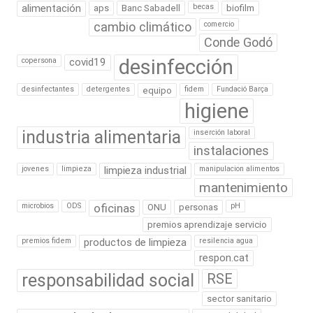
alimentación
becas
aps
Banc Sabadell
biofilm
cambio climático
comercio
Conde Godó
desinfección
copersona
covid19
desinfectantes
detergentes
fidem
Fundació Barça
equipo
higiene
industria alimentaria
inserción laboral
instalaciones
jovenes
limpieza
limpieza industrial
manipulacion alimentos
mantenimiento
microbios
ODS
oficinas
pH
ONU
personas
premios aprendizaje servicio
premios fidem
productos de limpieza
resilencia agua
respon.cat
responsabilidad social
RSE
sector sanitario