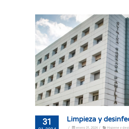
Limpieza y desinfe
31
/
enero 31, 2024
/
Higiene y des