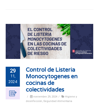
Control de Listeria
29
Monocytogenes en
11,
2024
cocinas de
colectividades
/
noviembre 29, 2024
/
Higiene y
desinfección
,
Seguridad Alimentaria