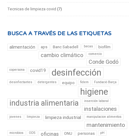
Tecnicas de limpieza covid
(7)
BUSCA A TRAVÉS DE LAS ETIQUETAS
alimentación
becas
aps
Banc Sabadell
biofilm
cambio climático
comercio
Conde Godó
desinfección
copersona
covid19
desinfectantes
detergentes
fidem
Fundació Barça
equipo
higiene
industria alimentaria
inserción laboral
instalaciones
jovenes
limpieza
limpieza industrial
manipulacion alimentos
mantenimiento
microbios
ODS
oficinas
pH
ONU
personas