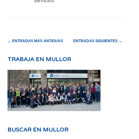
servicios.
NAVEGACIÓN
←
ENTRADAS MÁS ANTIGUAS
ENTRADAS SIGUIENTES
→
DE
LA
TRABAJA EN MULLOR
ENTRADA
BUSCAR EN MULLOR