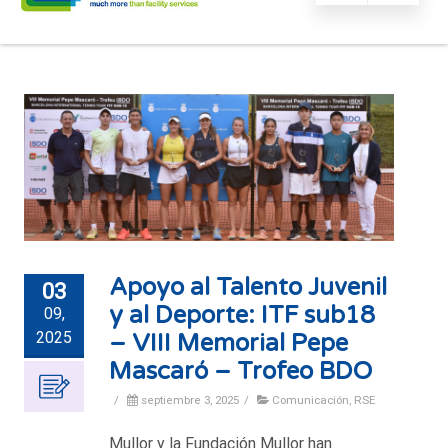
Apoyo al Talento Juvenil
03
y al Deporte: ITF sub18
09,
2025
– VIII Memorial Pepe
Mascaró – Trofeo BDO
/
septiembre 3, 2025
/
Comunicación
,
RSE
Mullor y la Fundación Mullor han