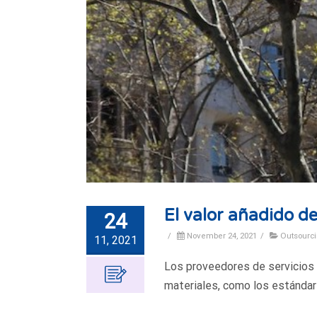
El valor añadido d
24
/
November 24, 2021
/
Outsourc
11, 2021
Los proveedores de servicios 
materiales, como los estándar