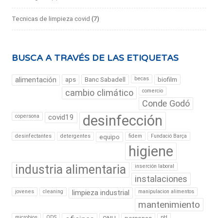
Tecnicas de limpieza covid
(7)
BUSCA A TRAVÉS DE LAS ETIQUETAS
alimentación
becas
aps
Banc Sabadell
biofilm
cambio climático
comercio
Conde Godó
desinfección
copersona
covid19
desinfectantes
detergentes
fidem
Fundació Barça
equipo
higiene
industria alimentaria
inserción laboral
instalaciones
jovenes
cleaning
limpieza industrial
manipulacion alimentos
mantenimiento
microbios
ODS
pH